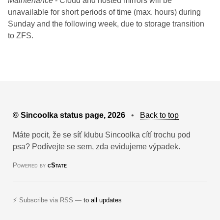
Maintenance
- Cloud and hosted mirrors will be
unavailable for short periods of time (max. hours) during
Sunday and the following week, due to storage transition
to ZFS.
© Sincoolka status page, 2026
•
Back to top
Máte pocit, že se síť klubu Sincoolka cítí trochu pod
psa? Podívejte se sem, zda evidujeme výpadek.
Powered by
cState
⚡ Subscribe via RSS —
to all updates