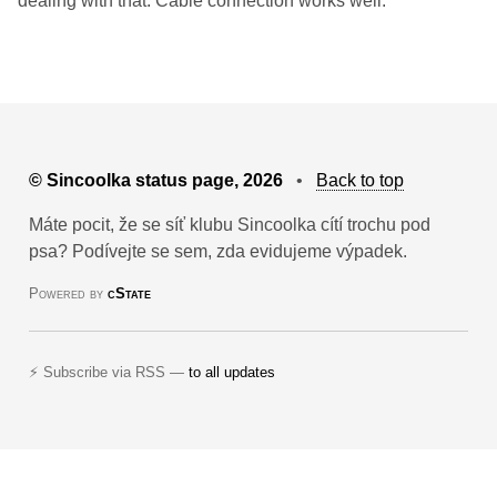
dealing with that. Cable connection works well.
© Sincoolka status page, 2026
•
Back to top
Máte pocit, že se síť klubu Sincoolka cítí trochu pod
psa? Podívejte se sem, zda evidujeme výpadek.
Powered by
cState
⚡ Subscribe via RSS —
to all updates